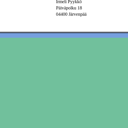
Irmeli Pyykkö
Päiväpolku 18
04400 Järvenpää