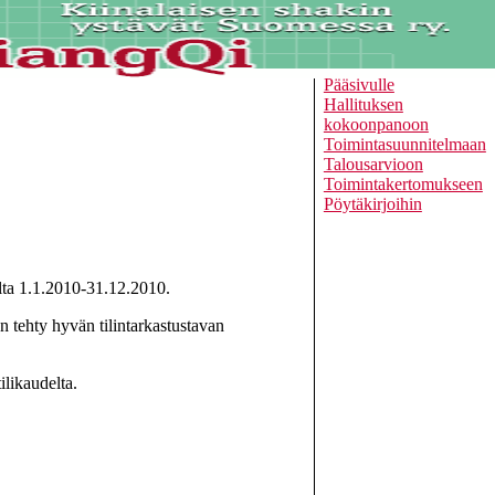
Pääsivulle
Hallituksen
kokoonpanoon
Toimintasuunnitelmaan
Talousarvioon
Toimintakertomukseen
Pöytäkirjoihin
lta 1.1.2010-31.12.2010.
on tehty hyvän tilintarkastustavan
likaudelta.