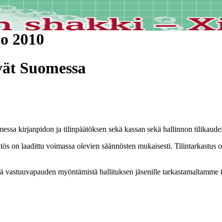
to 2010
vät Suomessa
ssa kirjanpidon ja tilinpäätöksen sekä kassan sekä hallinnon tilikaude
äätös on laadittu voimassa olevien säännösten mukaisesti. Tilintarkastus 
ä vastuuvapauden myöntämistä hallituksen jäsenille tarkastamaltamme ti