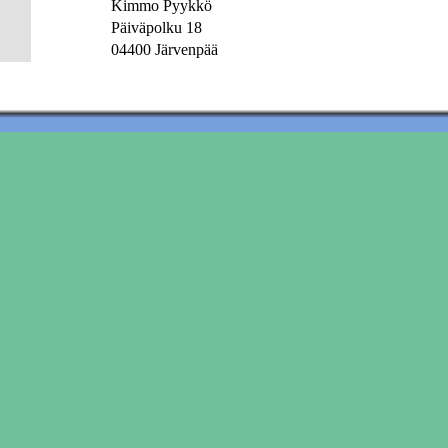
Kimmo Pyykkö
Päiväpolku 18
04400 Järvenpää